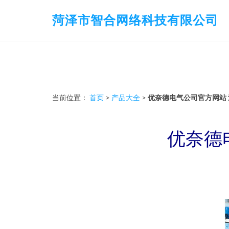
菏泽市智合网络科技有限公司
当前位置：
首页
>
产品大全
>
优奈德电气公司官方网站
优奈德