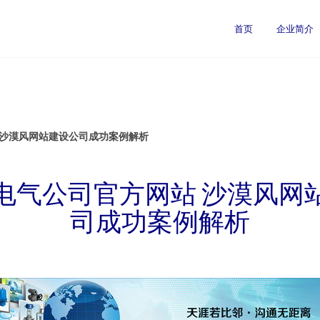
首页
企业简介
 沙漠风网站建设公司成功案例解析
电气公司官方网站 沙漠风网
司成功案例解析