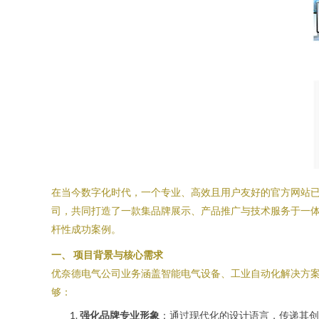
在当今数字化时代，一个专业、高效且用户友好的官方网站
司，共同打造了一款集品牌展示、产品推广与技术服务于一
杆性成功案例。
一、 项目背景与核心需求
优奈德电气公司业务涵盖智能电气设备、工业自动化解决方
够：
强化品牌专业形象
：通过现代化的设计语言，传递其创