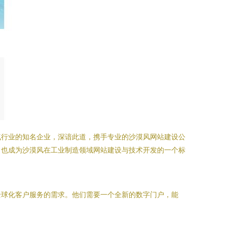
气行业的知名企业，深谙此道，携手专业的沙漠风网站建设公
，也成为沙漠风在工业制造领域网站建设与技术开发的一个标
全球化客户服务的需求。他们需要一个全新的数字门户，能