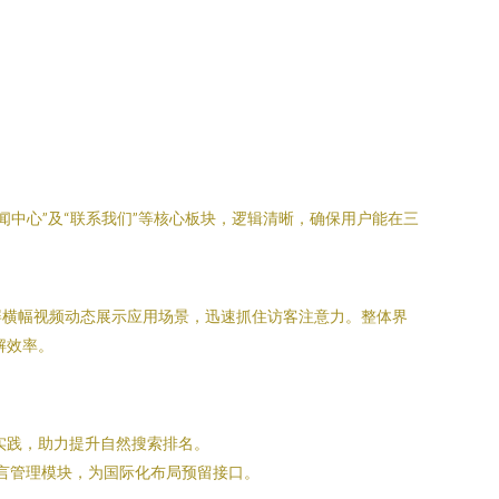
新闻中心”及“联系我们”等核心板块，逻辑清晰，确保用户能在三
屏横幅视频动态展示应用场景，迅速抓住访客注意力。整体界
解效率。
佳实践，助力提升自然搜索排名。
言管理模块，为国际化布局预留接口。